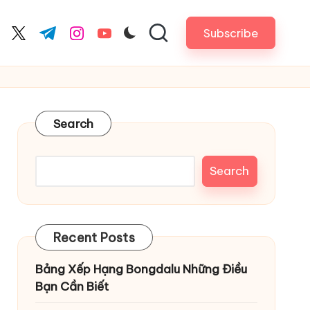
Subscribe
cebook.com
twitter.com
t.me
instagram.com
youtube.com
Search
Search
Recent Posts
Bảng Xếp Hạng Bongdalu Những Điều
Bạn Cần Biết