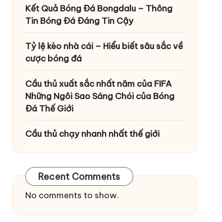
Kết Quả Bóng Đá Bongdalu – Thông
Tin Bóng Đá Đáng Tin Cậy
Tỷ lệ kèo nhà cái – Hiểu biết sâu sắc về
cược bóng đá
Cầu thủ xuất sắc nhất năm của FIFA
Những Ngôi Sao Sáng Chói của Bóng
Đá Thế Giới
Cầu thủ chạy nhanh nhất thế giới
Recent Comments
No comments to show.