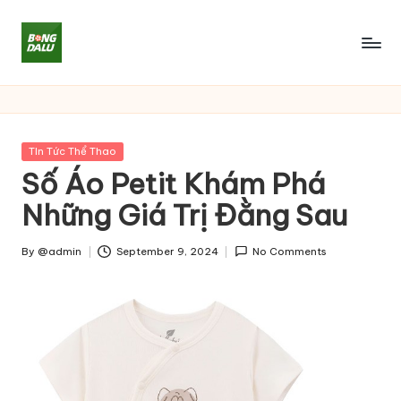
Skip
to
content
Posted
TIn Tức Thể Thao
in
Số Áo Petit Khám Phá
Những Giá Trị Đằng Sau
By
@admin
September 9, 2024
No Comments
Posted
by