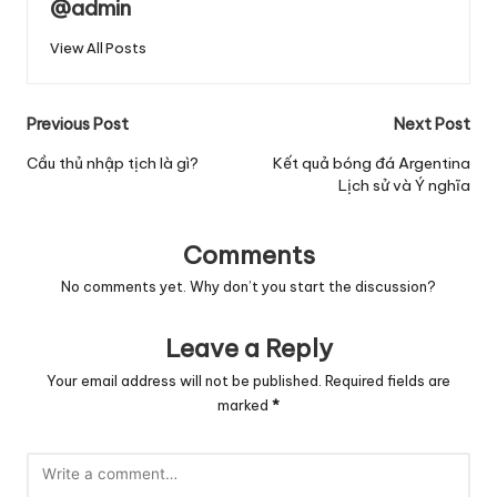
@admin
View All Posts
Post
Previous Post
Next Post
navigation
Cầu thủ nhập tịch là gì?
Kết quả bóng đá Argentina
Lịch sử và Ý nghĩa
Comments
No comments yet. Why don’t you start the discussion?
Leave a Reply
Your email address will not be published.
Required fields are
marked
*