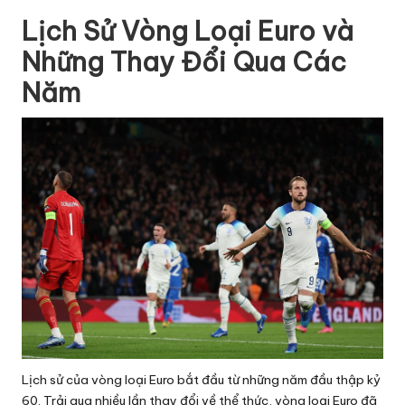
Lịch Sử Vòng Loại Euro và
Những Thay Đổi Qua Các
Năm
Lịch sử của vòng loại Euro bắt đầu từ những năm đầu thập kỷ
60. Trải qua nhiều lần thay đổi về thể thức, vòng loại Euro đã