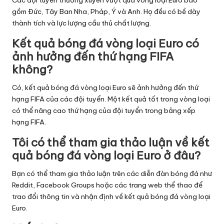
gồm Đức, Tây Ban Nha, Pháp, Ý và Anh. Họ đều có bề dày
thành tích và lực lượng cầu thủ chất lượng.
Kết quả bóng đá vòng loại Euro có
ảnh hưởng đến thứ hạng FIFA
không?
Có, kết quả bóng đá vòng loại Euro sẽ ảnh hưởng đến thứ
hạng FIFA của các đội tuyển. Một kết quả tốt trong vòng loại
có thể nâng cao thứ hạng của đội tuyển trong bảng xếp
hạng FIFA.
Tôi có thể tham gia thảo luận về kết
quả bóng đá vòng loại Euro ở đâu?
Bạn có thể tham gia thảo luận trên các diễn đàn bóng đá như
Reddit, Facebook Groups hoặc các trang web thể thao để
trao đổi thông tin và nhận định về kết quả bóng đá vòng loại
Euro.