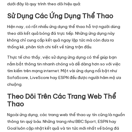
dưới đây là quy trình theo dõi hiệu quả:
Sử Dụng Các Ứng Dụng Thể Thao
Hiện nay, có rất nhiều ứng dụng thể thao hỗ trợ người dùng
theo dõi kết quả bóng đá trực tiếp. Những ứng dụng này
không chỉ cung cấp kết quả ngay lập tức mà còn đưa ra
thống kê, phân tích chi tiết về từng trận đấu.
Thực tế cho thấy, việc sử dụng ứng dụng có thể giúp bạn
nắm bắt thông tin nhanh chóng và dễ dàng hơn so với việc
tìm kiếm trên mạng internet. Một vài ứng dụng nổi bật như
SofaScore, LiveScore hay ESPN đều được người hâm mộ ưa
chuộng.
Theo Dõi Trên Các Trang Web Thể
Thao
Ngoài ứng dụng, các trang web thể thao uy tín cũng là nguồn
thông tin quý báu. Những trang như BBC Sport, ESPN hay
Goal luôn cập nhật kết quả và tin tức mới nhất về bóng đá