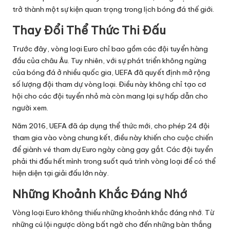
trở thành một sự kiện quan trọng trong lịch bóng đá thế giới.
Thay Đổi Thể Thức Thi Đấu
Trước đây, vòng loại Euro chỉ bao gồm các đội tuyển hàng
đầu của châu Âu. Tuy nhiên, với sự phát triển không ngừng
của bóng đá ở nhiều quốc gia, UEFA đã quyết định mở rộng
số lượng đội tham dự vòng loại. Điều này không chỉ tạo cơ
hội cho các đội tuyển nhỏ mà còn mang lại sự hấp dẫn cho
người xem.
Năm 2016, UEFA đã áp dụng thể thức mới, cho phép 24 đội
tham gia vào vòng chung kết, điều này khiến cho cuộc chiến
để giành vé tham dự Euro ngày càng gay gắt. Các đội tuyển
phải thi đấu hết mình trong suốt quá trình vòng loại để có thể
hiện diện tại giải đấu lớn này.
Những Khoảnh Khắc Đáng Nhớ
Vòng loại Euro không thiếu những khoảnh khắc đáng nhớ. Từ
những cú lội ngược dòng bất ngờ cho đến những bàn thắng