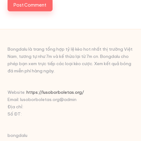
Bongdalu là trang tổng hợp tỷ lệ kèo hot nhất thị trường Việt
Nam, tương tự như 7m và kế thừa lại từ 7m cn. Bongdalu cho
phép bạn xem trực tiếp các loại kèo cược. Xem kết quả bóng
đá miễn phí hàng ngày.
Website:
https://lusoborboletas.org/
Email: lusoborboletas.org@admin
Địa chỉ:
Số ĐT:
bongdalu