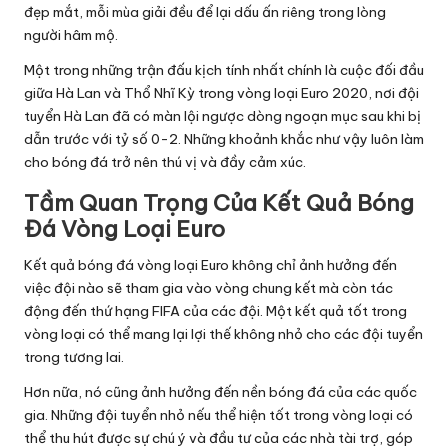
đẹp mắt, mỗi mùa giải đều để lại dấu ấn riêng trong lòng
người hâm mộ.
Một trong những trận đấu kịch tính nhất chính là cuộc đối đầu
giữa Hà Lan và Thổ Nhĩ Kỳ trong vòng loại Euro 2020, nơi đội
tuyển Hà Lan đã có màn lội ngược dòng ngoạn mục sau khi bị
dẫn trước với tỷ số 0-2. Những khoảnh khắc như vậy luôn làm
cho bóng đá trở nên thú vị và đầy cảm xúc.
Tầm Quan Trọng Của Kết Quả Bóng
Đá Vòng Loại Euro
Kết quả bóng đá vòng loại Euro không chỉ ảnh hưởng đến
việc đội nào sẽ tham gia vào vòng chung kết mà còn tác
động đến thứ hạng FIFA của các đội. Một kết quả tốt trong
vòng loại có thể mang lại lợi thế không nhỏ cho các đội tuyển
trong tương lai.
Hơn nữa, nó cũng ảnh hưởng đến nền bóng đá của các quốc
gia. Những đội tuyển nhỏ nếu thể hiện tốt trong vòng loại có
thể thu hút được sự chú ý và đầu tư của các nhà tài trợ, góp