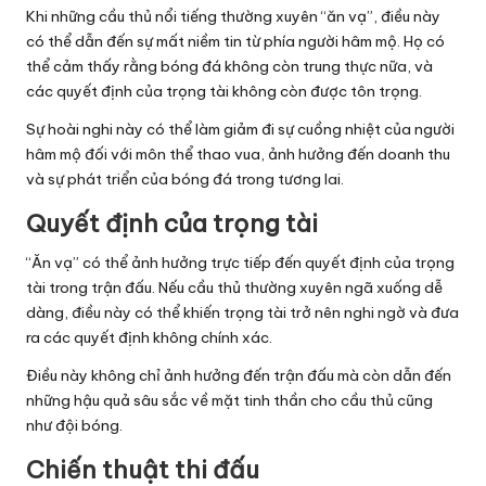
Khi những cầu thủ nổi tiếng thường xuyên “ăn vạ”, điều này
có thể dẫn đến sự mất niềm tin từ phía người hâm mộ. Họ có
thể cảm thấy rằng bóng đá không còn trung thực nữa, và
các quyết định của trọng tài không còn được tôn trọng.
Sự hoài nghi này có thể làm giảm đi sự cuồng nhiệt của người
hâm mộ đối với môn thể thao vua, ảnh hưởng đến doanh thu
và sự phát triển của bóng đá trong tương lai.
Quyết định của trọng tài
“Ăn vạ” có thể ảnh hưởng trực tiếp đến quyết định của trọng
tài trong trận đấu. Nếu cầu thủ thường xuyên ngã xuống dễ
dàng, điều này có thể khiến trọng tài trở nên nghi ngờ và đưa
ra các quyết định không chính xác.
Điều này không chỉ ảnh hưởng đến trận đấu mà còn dẫn đến
những hậu quả sâu sắc về mặt tinh thần cho cầu thủ cũng
như đội bóng.
Chiến thuật thi đấu