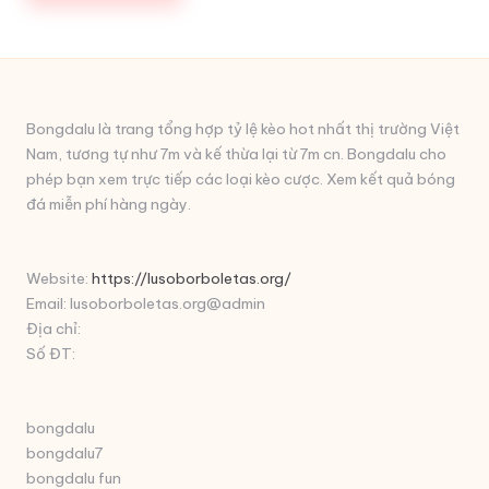
Bongdalu là trang tổng hợp tỷ lệ kèo hot nhất thị trường Việt
Nam, tương tự như 7m và kế thừa lại từ 7m cn. Bongdalu cho
phép bạn xem trực tiếp các loại kèo cược. Xem kết quả bóng
đá miễn phí hàng ngày.
Website:
https://lusoborboletas.org/
Email: lusoborboletas.org@admin
Địa chỉ:
Số ĐT:
bongdalu
bongdalu7
bongdalu fun